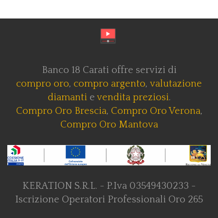
Banco 18 Carati offre servizi di
compro oro
,
compro argento
,
valutazione
diamanti
e
vendita preziosi
.
Compro Oro Brescia
,
Compro Oro Verona
,
Compro Oro Mantova
KERATION S.R.L. - P.Iva 03549430233 -
Iscrizione Operatori Professionali Oro 265