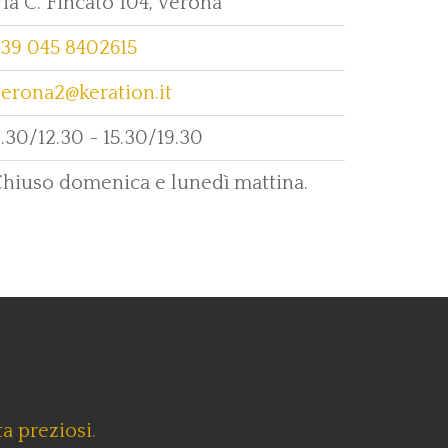
ia C. Fincato 104, Verona
+39 045 8402615
erona2@keration.it
.30/12.30 - 15.30/19.30
hiuso domenica e lunedì mattina.
a preziosi
.