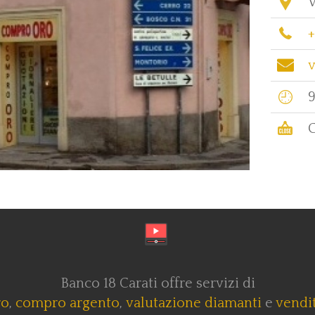
V
v
9
C
Banco 18 Carati offre servizi di
ro
,
compro argento
,
valutazione diamanti
e
vendit