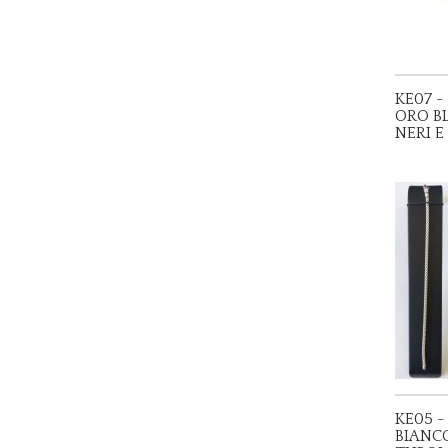
KE07 -
ORO B
NERI E
KE05 -
BIANC