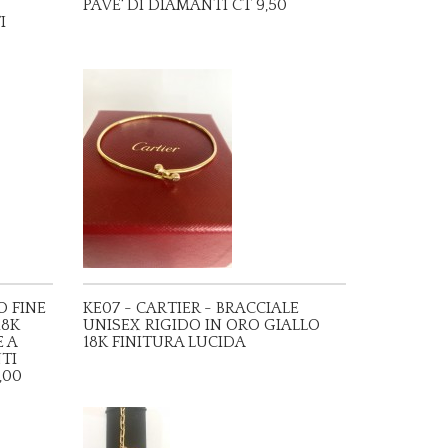
PAVE' DI DIAMANTI CT 9,50
I
O FINE
KE07 - CARTIER - BRACCIALE
18K
UNISEX RIGIDO IN ORO GIALLO
 A
18K FINITURA LUCIDA
NTI
,00