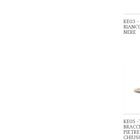
KE03 -
BIANCO
NERE
KE05 
BRACCI
PIETRE
CHIUS