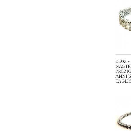
KE02 -
NASTRO
PREZIO
ANNI '
TAGLIO