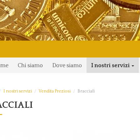
ome
Chi siamo
Dove siamo
I nostri servizi
I nostri servizi
Vendita Preziosi
Bracciali
CCIALI