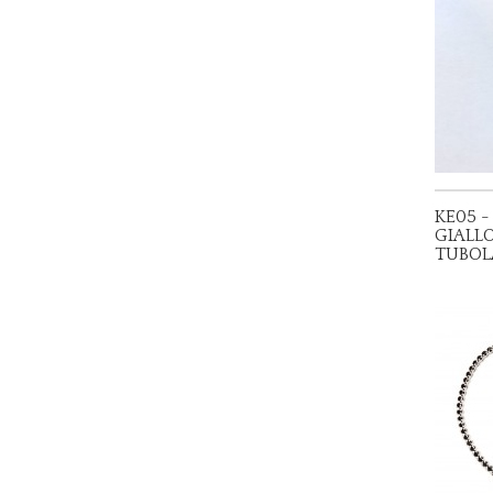
KE05 -
GIALLO
TUBOL