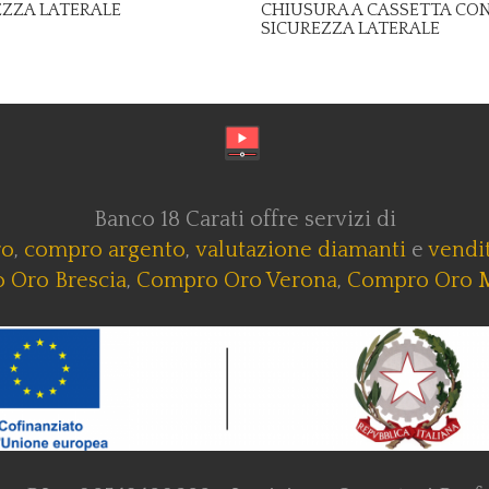
EZZA LATERALE
CHIUSURA A CASSETTA CO
SICUREZZA LATERALE
Banco 18 Carati offre servizi di
ro
,
compro argento
,
valutazione diamanti
e
vendit
 Oro Brescia
,
Compro Oro Verona
,
Compro Oro 