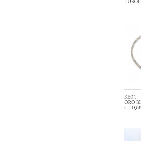
TUBOL
KE04 -
ORO B
CT 0,8