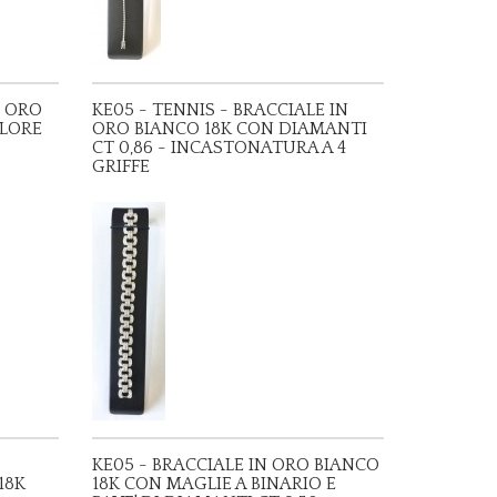
E ORO
KE05 - TENNIS - BRACCIALE IN
OLORE
ORO BIANCO 18K CON DIAMANTI
CT 0,86 - INCASTONATURA A 4
GRIFFE
KE05 - BRACCIALE IN ORO BIANCO
18K
18K CON MAGLIE A BINARIO E