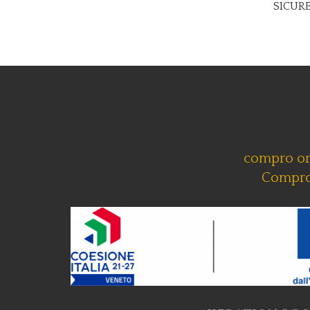
SICUR
compro o
Compro