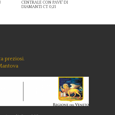
N
CENTRALE CON PAVE' DI
DIAMANTI CT 0,21
a preziosi
.
Mantova