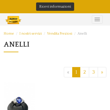
Ricevi informazioni
Home
I nostri servizi
Vendita Preziosi
Anelli
ANELLI
«
1
2
3
»