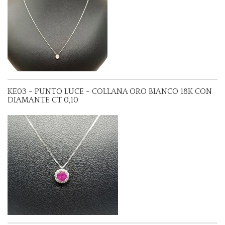
KE03 - PUNTO LUCE - COLLANA ORO BIANCO 18K CON
DIAMANTE CT 0,10