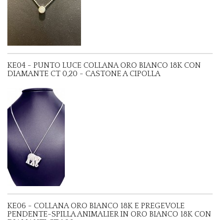
KE04 - PUNTO LUCE COLLANA ORO BIANCO 18K CON
DIAMANTE CT 0,20 - CASTONE A CIPOLLA
KE06 - COLLANA ORO BIANCO 18K E PREGEVOLE
PENDENTE-SPILLA ANIMALIER IN ORO BIANCO 18K CON