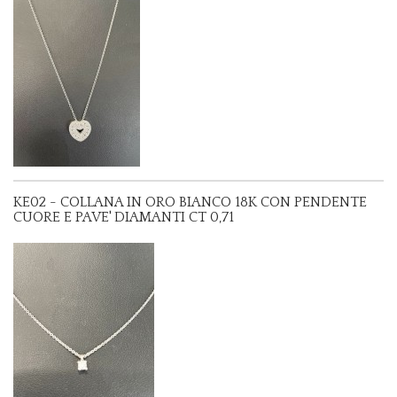
KE02 - COLLANA IN ORO BIANCO 18K CON PENDENTE
CUORE E PAVE' DIAMANTI CT 0,71