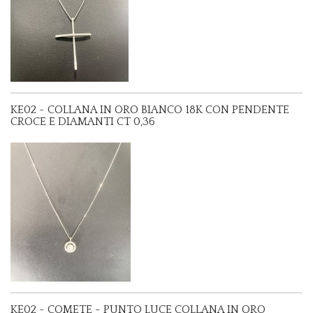
KE02 - COLLANA IN ORO BIANCO 18K CON PENDENTE
CROCE E DIAMANTI CT 0,36
KE02 - COMETE - PUNTO LUCE COLLANA IN ORO