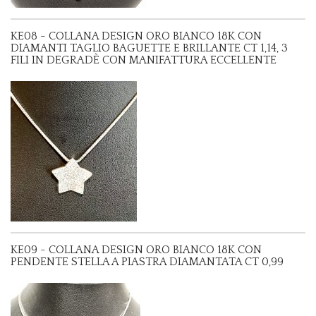
KE08 - COLLANA DESIGN ORO BIANCO 18K CON
DIAMANTI TAGLIO BAGUETTE E BRILLANTE CT 1,14, 3
FILI IN DEGRADÈ CON MANIFATTURA ECCELLENTE
KE09 - COLLANA DESIGN ORO BIANCO 18K CON
PENDENTE STELLA A PIASTRA DIAMANTATA CT 0,99