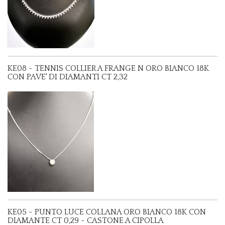
KE08 - TENNIS COLLIER A FRANGE N ORO BIANCO 18K
CON PAVE' DI DIAMANTI CT 2,32
KE05 - PUNTO LUCE COLLANA ORO BIANCO 18K CON
DIAMANTE CT 0,29 - CASTONE A CIPOLLA