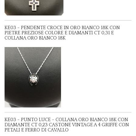
KE03 - PENDENTE CROCE IN ORO BIANCO 18K CON
PIETRE PREZIOSE COLORE E DIAMANTI CT 0,31 E
COLLANA ORO BIANCO 18K
KE03 - PUNTO LUCE - COLLANA ORO BIANCO 18K CON
DIAMANTE CT 0,23 CASTONE VINTAGE A 4 GRIFFE CON
PETALI E FERRO DI CAVALLO