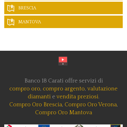
BRESCIA
MANTOVA
Banco 18 Carati offre servizi di
compro oro
,
compro argento
,
valutazione
diamanti
e
vendita preziosi
.
Compro Oro Brescia
,
Compro Oro Verona
,
Compro Oro Mantova