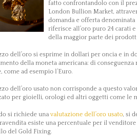
fatto confrontandolo con il prez
London Bullion Market, attrave
domanda e offerta denominata G
riferisce all’oro puro 24 carati 
della maggior parte dei prodotti 
ezzo dell’oro si esprime in dollari per oncia e in 
amento della moneta americana: di conseguenza r
e, come ad esempio l’Euro.
ezzo dell’oro usato non corrisponde a questo valor
zato per gioielli, orologi ed altri oggetti come le 
o si richiede una
valutazione dell’oro usato
, si 
avendita esiste una percentuale per il venditore 
llo del Gold Fixing.