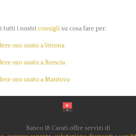
 tutti i nostri
consigli
su cosa fare per:
ere oro usato a Verona
ere oro usato a Brescia
ere oro usato a Mantova
Banco 18 Carati offre servizi di