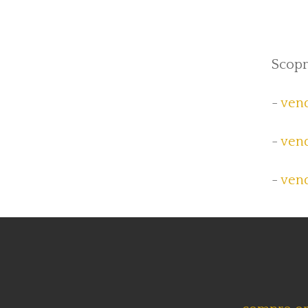
Scopri
-
vend
-
vend
-
vend