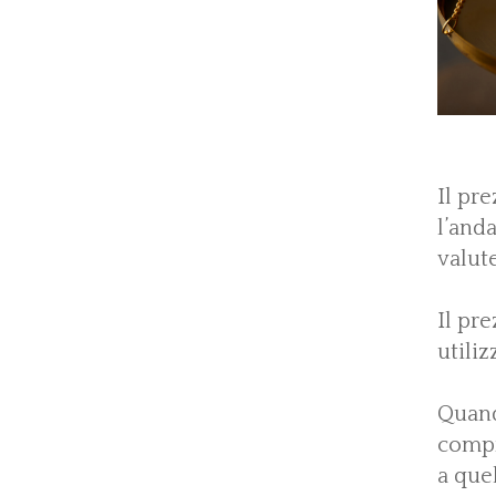
Il pr
l’and
valut
Il pr
utiliz
Quand
compr
a que