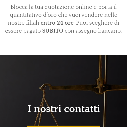
Blocca la tua quotazione online e porta il
quantitativo d’oro che vuoi vendere nelle
nostre filiali
entro 24 ore
. Puoi scegliere di
essere pagato
SUBITO
con assegno bancario.
I nostri contatti