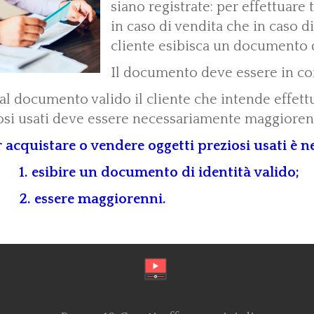
siano registrate: per effettuare 
in caso di vendita che in caso di
cliente esibisca un documento d
Il documento deve essere in cors
 al documento valido il cliente che intende effet
osi usati deve essere necessariamente maggioren
 acquistare o vendere oggetti preziosi usati è n
1. esibire un documento di identità valido;
2. essere maggiorenni.