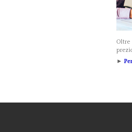
Oltre
prezi
►
Per