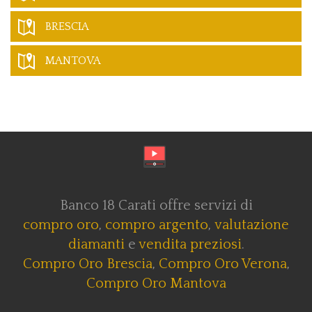
BRESCIA
MANTOVA
Banco 18 Carati offre servizi di
compro oro
,
compro argento
,
valutazione
diamanti
e
vendita preziosi
.
Compro Oro Brescia
,
Compro Oro Verona
,
Compro Oro Mantova