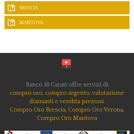
BRESCIA
MANTOVA
Banco 18 Carati offre servizi di
compro oro
,
compro argento
,
valutazione
diamanti
e
vendita preziosi
.
Compro Oro Brescia
,
Compro Oro Verona
,
Compro Oro Mantova